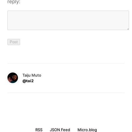
reply:
Taiju Muto
@tai2
RSS
JSON Feed
Micro.blog