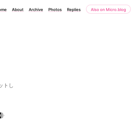
ome
About
Archive
Photos
Replies
Also on Micro.blog
ットし