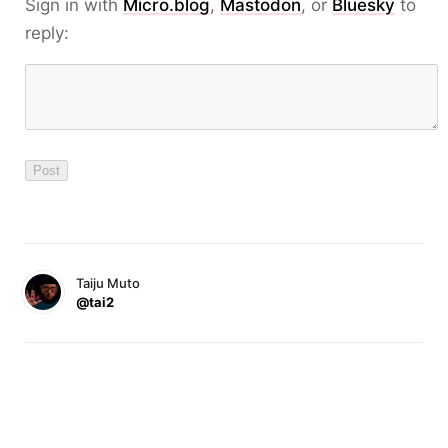
Sign in with
Micro.blog
,
Mastodon
, or
Bluesky
to
reply:
Taiju Muto
@tai2