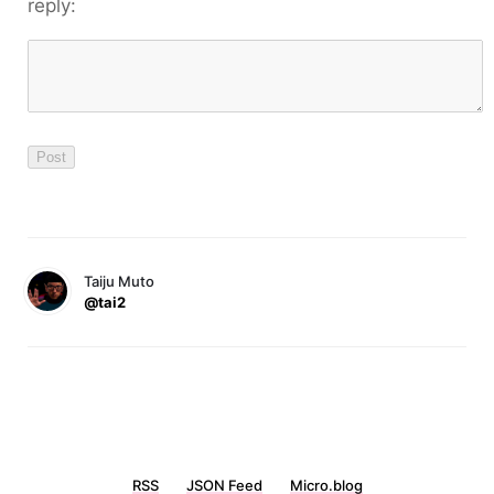
reply:
Taiju Muto
@tai2
RSS
JSON Feed
Micro.blog