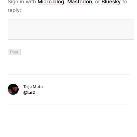
Sign in with
Micro.blog
,
Mastodon
, or
Bluesky
to
reply:
Taiju Muto
@tai2