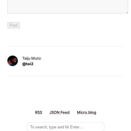
Taiju Muto
@tai2
RSS
JSON Feed
Micro.blog