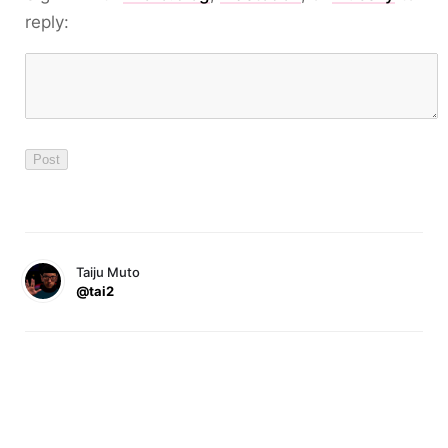
reply:
Taiju Muto
@tai2