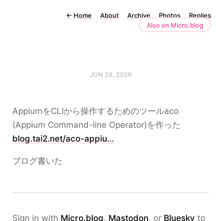
←
Home
About
Archive
Photos
Replies
Also on Micro.blog
JUN 28, 2026
AppiumをCLIから操作するためのツールaco
(Appium Command-line Operator)を作った
blog.tai2.net/aco-appiu…
ブログ書いた
Sign in with
Micro.blog
,
Mastodon
, or
Bluesky
to