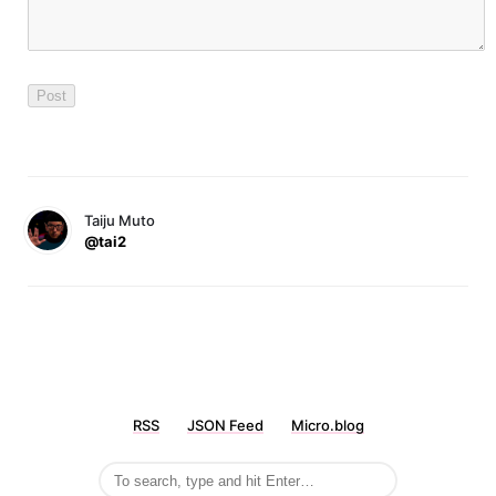
Taiju Muto
@tai2
RSS
JSON Feed
Micro.blog