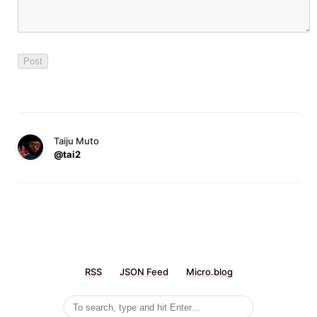
Taiju Muto
@tai2
RSS
JSON Feed
Micro.blog